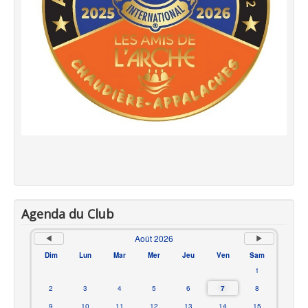
Agenda du Club
Août 2026
Dim
Lun
Mar
Mer
Jeu
Ven
Sam
1
2
3
4
5
6
7
8
9
10
11
12
13
14
15