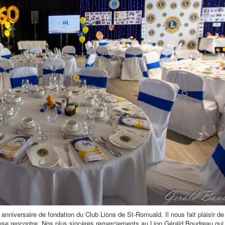
nniversaire de fondation du Club Lions de St-Romuald. Il nous fait plaisir de
leuse rencontre. Nos plus sincères remerciements au Lion Gérald Boudreau qui